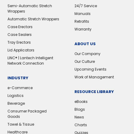
Semi-Automatic Stretch
24/7 Service
Wrappers
Manuals
Automatic Stretch Wrappers
Retrofits
Case Erectors
Warranty
Case Sealers
Tray Erectors
ABOUT US
Lid Applicators
Our Company
LINC® | Lantech Intelligent
Our Culture
Network Connection
Upcoming Events
Work of Management
INDUSTRY
e-Commerce
RESOURCE LIBRARY
Logistics
eBooks
Beverage
Blogs
Consumer Packaged
Goods
News
Towel & Tissue
Charts
Healthcare
Quizzes