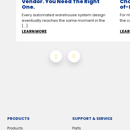
Vendor. You Need The Right
Cha
One.
of-
Every automated warehouse system design
For m
eventually reaches the same moment in the
the c
[...]
LEARN MORE
LEAR
PRODUCTS
SUPPORT & SERVICE
Products
Parts