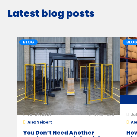
Latest blog posts
BLOG
BLO
Jul 24, 2026
4
min read
Jul
Alex Seibert
Ale
You Don’t Need Another
How