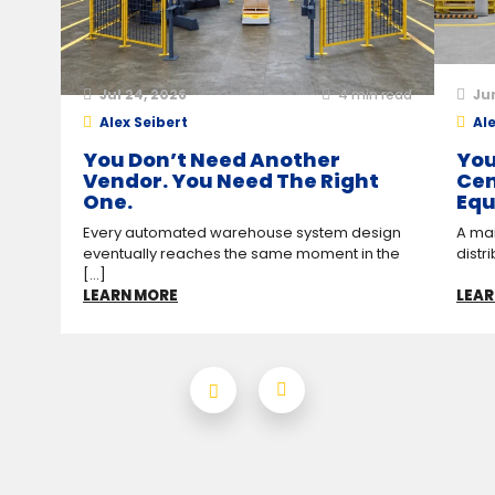
Jul 24, 2026
4
min read
Ju
Alex Seibert
Ale
You Don’t Need Another
You
Vendor. You Need The Right
Cen
One.
Equ
Every automated warehouse system design
A man
eventually reaches the same moment in the
distr
[...]
LEARN MORE
LEAR