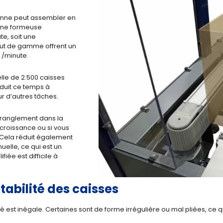
onne peut assembler en
’une formeuse
e, soit une
aut de gamme offrent un
 /minute.
lle de 2.500 caisses
duit ce temps à
ur d’autres tâches.
tranglement dans la
 croissance ou si vous
. Cela réduit également
elle, ce qui est un
ée est difficile à
stabilité des caisses
é est inégale. Certaines sont de forme irrégulière ou mal pliées, ce qu