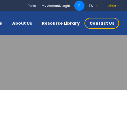
Search
EN
Parts
My Account/Login
Africa
for:
ce
About Us
Resource Library
Contact Us