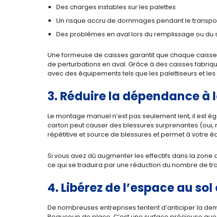
Des charges instables sur les palettes
Un risque accru de dommages pendant le transpo
Des problèmes en aval lors du remplissage ou du 
Une formeuse de caisses garantit que chaque caisse e
de perturbations en aval. Grâce à des caisses fabr
avec des équipements tels que les palettiseurs et le
3. Réduire la dépendance à 
Le montage manuel n’est pas seulement lent, il est é
carton peut causer des blessures surprenantes (oui
répétitive et source de blessures et permet à votre 
Si vous avez dû augmenter les effectifs dans la zone 
ce qui se traduira par une réduction du nombre de tr
4. Libérez de l’espace au sol
De nombreuses entreprises tentent d’anticiper la dem
Beaucoup de place. C’est une surface précieuse que 