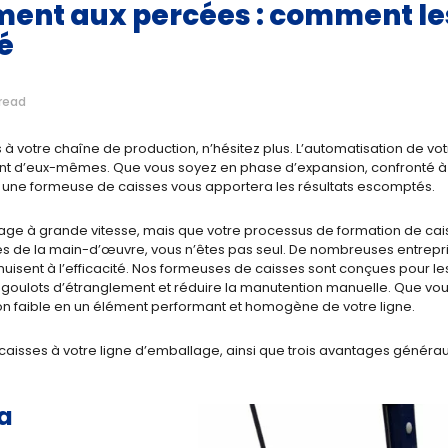
ment aux percées : comment le
é
read
 à votre chaîne de production, n’hésitez plus. L’automatisation de v
lent d’eux-mêmes. Que vous soyez en phase d’expansion, confronté 
e, une formeuse de caisses vous apportera les résultats escomptés.
age à grande vitesse, mais que votre processus de formation de caiss
es de la main-d’œuvre, vous n’êtes pas seul. De nombreuses entrep
t nuisent à l’efficacité. Nos formeuses de caisses sont conçues pour les
es goulots d’étranglement et réduire la manutention manuelle. Que v
on faible en un élément performant et homogène de votre ligne.
caisses à votre ligne d’emballage, ainsi que trois avantages générau
la