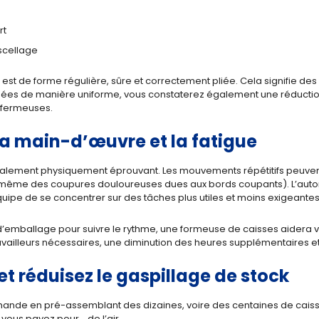
rt
scellage
st de forme régulière, sûre et correctement pliée. Cela signifie des
iquées de manière uniforme, vous constaterez également une réduc
s fermeuses.
la main-d’œuvre et la fatigue
galement physiquement éprouvant. Les mouvements répétitifs peuvent 
, même des coupures douloureuses dues aux bords coupants). L’auto
équipe de se concentrer sur des tâches plus utiles et moins exigeant
d’emballage pour suivre le rythme, une formeuse de caisses aidera vo
availleurs nécessaires, une diminution des heures supplémentaires et
 et réduisez le gaspillage de stock
ande en pré-assemblant des dizaines, voire des centaines de caisse
vous payez pour… de l’air.