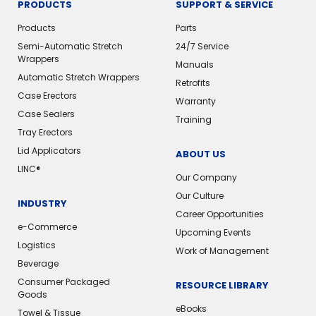
PRODUCTS
SUPPORT & SERVICE
Products
Parts
Semi-Automatic Stretch
24/7 Service
Wrappers
Manuals
Automatic Stretch Wrappers
Retrofits
Case Erectors
Warranty
Case Sealers
Training
Tray Erectors
Lid Applicators
ABOUT US
LINC®️
Our Company
Our Culture
INDUSTRY
Career Opportunities
e-Commerce
Upcoming Events
Logistics
Work of Management
Beverage
Consumer Packaged
RESOURCE LIBRARY
Goods
eBooks
Towel & Tissue