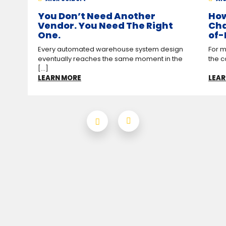
You Don’t Need Another
How
Vendor. You Need The Right
Cha
One.
of-
Every automated warehouse system design
For m
eventually reaches the same moment in the
the c
[...]
LEARN MORE
LEAR