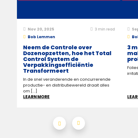
Nov 20, 2025
3
min read
Se
Bob Lemmen
Bo
Neem de Controle over
3 m
Dozenopzetten, hoe het Total
mak
Control System de
pro
Verpakkings­efficiëntie
Folie
Transformeert
irrit
In de snel veranderende en concurrerende
productie- en distributiewereld draait alles
om [...]
LEARN MORE
LEAR