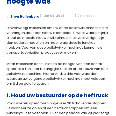
hoogte was
Jul 09, 2025
2
min read
Shea Hallenberg
U overweegt misschien om uw oude palletwikkelmachine te
vervangen door een nieuw exemplaar. U weet waarschijnlijk
al dat de meeste nieuwe wikkelmachines veel veiliger zijn
dan oudere modellen en meer waardevolle functies
hebben. Veel van deze palletwikkelmachines kunnen uw
transportactiviteiten productiever maken.
Maar misschien bent u niet op de hoogte van een aantal
specifieke (en zeer belangrijke) zaken bij de keuze van een
palletwikkelmachine. Hierna vindt u drie voorwaarden
waaraan uw volgende palletwikkelmachine moet voldoen
om tijd en geld te sparen.
1. Houd uw bestuurder op de heftruck
Vaak voeren operatoren ongeveer 20 tijdrovende stappen
uit wanneer ze op en af een heftruck stappen om een
wikkelcyclus te voltooien. Over een periode van vijf jaar zorgt