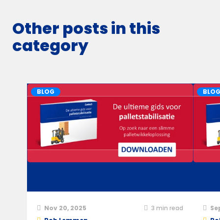
Other posts in this
category
BLOG
BLO
Nov 20, 2025
3
min read
Se