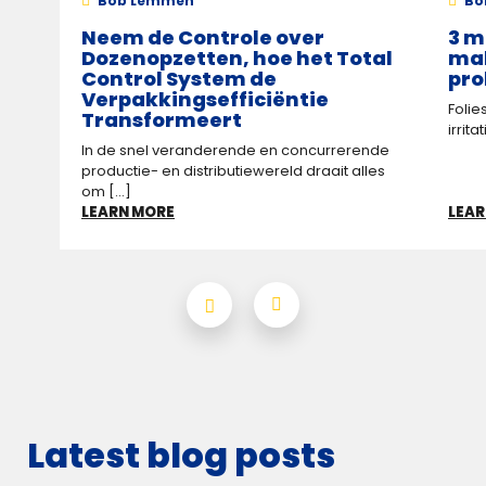
Bob Lemmen
Bo
Neem de Controle over
3 m
Dozenopzetten, hoe het Total
mak
Control System de
pro
Verpakkings­efficiëntie
Folie
Transformeert
irrit
In de snel veranderende en concurrerende
productie- en distributiewereld draait alles
om [...]
LEARN MORE
LEAR
Latest blog posts