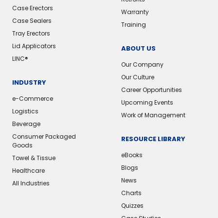
Case Erectors
Warranty
Case Sealers
Training
Tray Erectors
Lid Applicators
ABOUT US
LINC®️
Our Company
Our Culture
INDUSTRY
Career Opportunities
e-Commerce
Upcoming Events
Logistics
Work of Management
Beverage
Consumer Packaged
RESOURCE LIBRARY
Goods
eBooks
Towel & Tissue
Blogs
Healthcare
News
All Industries
Charts
Quizzes