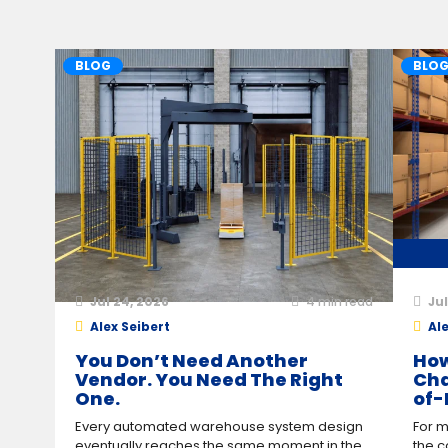
BLOG
BLO
Jul 24, 2026
4
min read
Jul
Alex Seibert
Ale
You Don’t Need Another
How
Vendor. You Need The Right
Cha
One.
of-
Every automated warehouse system design
For m
eventually reaches the same moment in the
the c