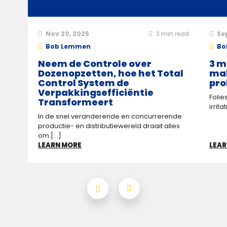
Nov 20, 2025
3
min read
Se
Bob Lemmen
Bo
Neem de Controle over
3 m
Dozenopzetten, hoe het Total
mak
Control System de
pro
Verpakkings­efficiëntie
Folie
Transformeert
irrit
In de snel veranderende en concurrerende
productie- en distributiewereld draait alles
om [...]
LEARN MORE
LEAR