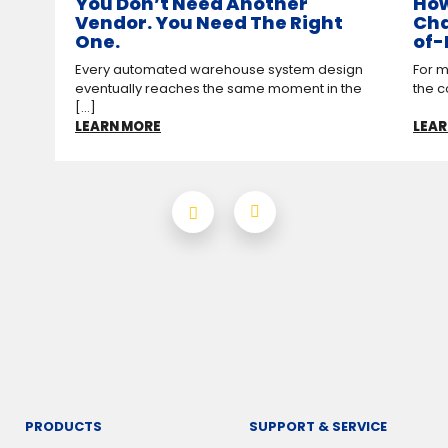
You Don’t Need Another
How
Vendor. You Need The Right
Cha
One.
of-
Every automated warehouse system design
For m
eventually reaches the same moment in the
the c
[...]
LEARN MORE
LEAR
PRODUCTS
SUPPORT & SERVICE