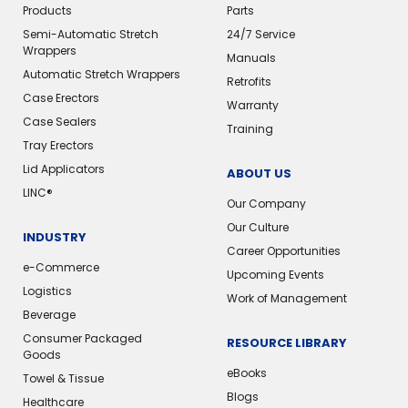
Products
Parts
Semi-Automatic Stretch
24/7 Service
Wrappers
Manuals
Automatic Stretch Wrappers
Retrofits
Case Erectors
Warranty
Case Sealers
Training
Tray Erectors
Lid Applicators
ABOUT US
LINC®️
Our Company
Our Culture
INDUSTRY
Career Opportunities
e-Commerce
Upcoming Events
Logistics
Work of Management
Beverage
Consumer Packaged
RESOURCE LIBRARY
Goods
eBooks
Towel & Tissue
Blogs
Healthcare