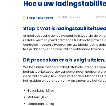
Hoe u uw ladingstabilite
Oct 15, 2025
3
min 
Shea Hallenberg
Stap 1: Wat is ladingstabiliteitsw
Simpel gezegd is de ladingstabiliteitswaarde de bindk
rekfolie vermenigvuldigd met de trekkracht (strakheid
controles moeten uitvoeren om uw ideale ladingstabi
te zijn dat er over de hele lading voldoende kracht is.
Dit proces kan er als volgt uitzien.
We beginnen met een redelijk stabiele lading: ze weeg
ladingstabiliteitwaarde-aanbevelingen hebben we vas
deze lading veilig te kunnen verzenden. Met ons CFT
het midden en de onderkant – en vinden we het volg
Bovenkant: 3,5 kg
Midden: 1,6 kg
Onderkant: 3,7 kg