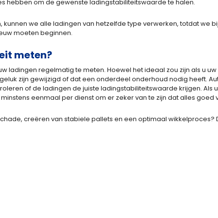
ties hebben om de gewenste ladingstabiliteitswaarde te halen.
kunnen we alle ladingen van hetzelfde type verwerken, totdat we bi
ieuw moeten beginnen.
teit meten?
an uw ladingen regelmatig te meten. Hoewel het ideaal zou zijn als u u
ongeluk zijn gewijzigd of dat een onderdeel onderhoud nodig heeft. Au
oleren of de ladingen de juiste ladingstabiliteitswaarde krijgen. Als
 minstens eenmaal per dienst om er zeker van te zijn dat alles goed 
schade, creëren van stabiele pallets en een optimaal wikkelproces