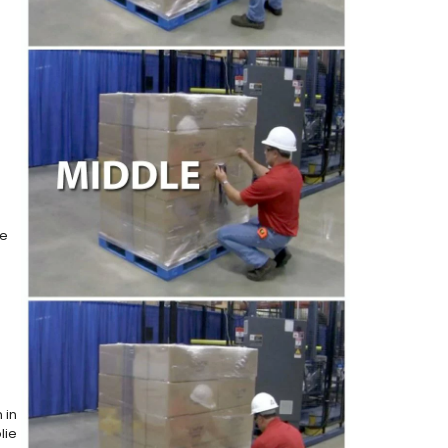
we
 in
lie