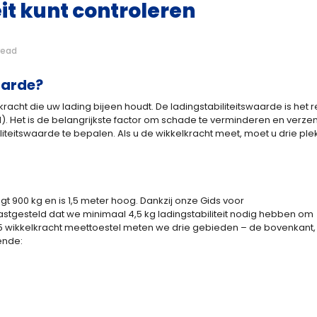
it kunt controleren
read
aarde?
racht die uw lading bijeen houdt. De ladingstabiliteitswaarde is het
). Het is de belangrijkste factor om schade te verminderen en verzen
liteitswaarde te bepalen. Als u de wikkelkracht meet, moet u drie p
t 900 kg en is 1,5 meter hoog. Dankzij onze Gids voor
tgesteld dat we minimaal 4,5 kg ladingstabiliteit nodig hebben om
-5 wikkelkracht meettoestel meten we drie gebieden – de bovenkant,
ende: