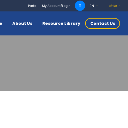
Search
EN
Parts
My Account/Login
Africa
for:
ce
About Us
Resource Library
Contact Us