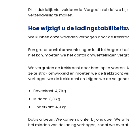
Dit is duidelijk niet voldoende. Vergeet niet dat we b
verzendveilig te maken.
Hoe wijzigt u de ladingstabilitei
We kunnen onze waarden verhogen door de trekkracht
Een groter aantal omwentelingen leidt tot hogere kost
niet kan, moeten we het aantal omwentelingen vergr
We vergroten de trekkracht door hem op te voeren. Als
ze te strak omwikkeld en moeten we de trekkracht verla
verhogen we de trekkracht en krijgen we de volgende
Bovenkant: 4,7 kg
Midden: 3,8 kg
Onderkant: 4,9 kg
Dat is al beter. We komen dichter bij ons doel. We wil
het midden van de lading verhogen, zodat we overal 4