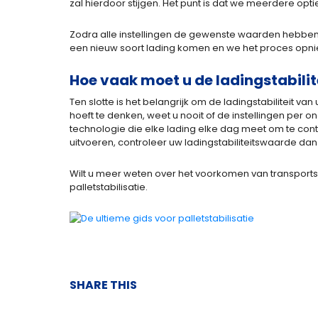
zal hierdoor stijgen. Het punt is dat we meerdere op
Zodra alle instellingen de gewenste waarden hebben, 
een nieuw soort lading komen en we het proces opn
Hoe vaak moet u de ladingstabili
Ten slotte is het belangrijk om de ladingstabiliteit v
hoeft te denken, weet u nooit of de instellingen per 
technologie die elke lading elke dag meet om te contr
uitvoeren, controleer uw ladingstabiliteitswaarde dan
Wilt u meer weten over het voorkomen van transport
palletstabilisatie.
SHARE THIS