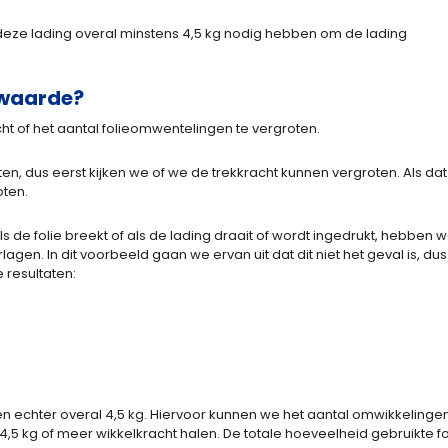
ij deze lading overal minstens 4,5 kg nodig hebben om de lading
tswaarde?
 of het aantal folieomwentelingen te vergroten.
en, dus eerst kijken we of we de trekkracht kunnen vergroten. Als dat
oten.
 de folie breekt of als de lading draait of wordt ingedrukt, hebben 
gen. In dit voorbeeld gaan we ervan uit dat dit niet het geval is, dus
 resultaten:
len echter overal 4,5 kg. Hiervoor kunnen we het aantal omwikkelingen
,5 kg of meer wikkelkracht halen. De totale hoeveelheid gebruikte fo